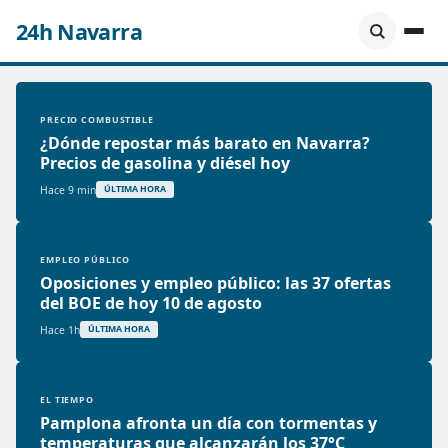
24h Navarra
PRECIO COMBUSTIBLE
¿Dónde repostar más barato en Navarra?
Precios de gasolina y diésel hoy
Hace 9 min
ÚLTIMA HORA
EMPLEO PÚBLICO
Oposiciones y empleo público: las 37 ofertas
del BOE de hoy 10 de agosto
Hace 1h
ÚLTIMA HORA
EL TIEMPO
Pamplona afronta un día con tormentas y
temperaturas que alcanzarán los 37°C