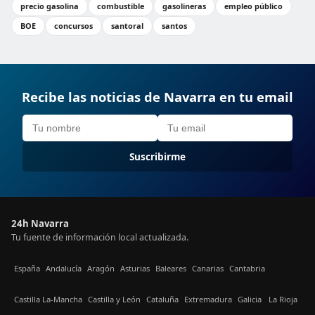
precio gasolina
combustible
gasolineras
empleo público
BOE
concursos
santoral
santos
Recibe las noticias de Navarra en tu email
Suscribirme
24h Navarra
Tu fuente de información local actualizada.
España
Andalucía
Aragón
Asturias
Baleares
Canarias
Cantabria
Castilla La-Mancha
Castilla y León
Cataluña
Extremadura
Galicia
La Rioja