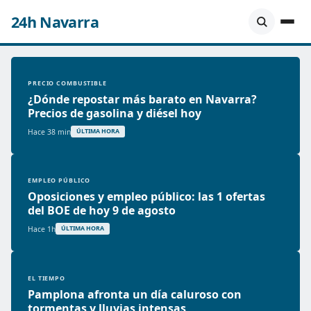
24h Navarra
PRECIO COMBUSTIBLE
¿Dónde repostar más barato en Navarra?
Precios de gasolina y diésel hoy
Hace 38 min
ÚLTIMA HORA
EMPLEO PÚBLICO
Oposiciones y empleo público: las 1 ofertas
del BOE de hoy 9 de agosto
Hace 1h
ÚLTIMA HORA
EL TIEMPO
Pamplona afronta un día caluroso con
tormentas y lluvias intensas