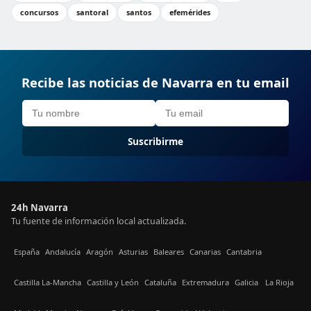
concursos
santoral
santos
efemérides
Recibe las noticias de Navarra en tu email
Suscribirme
24h Navarra
Tu fuente de información local actualizada.
España
Andalucía
Aragón
Asturias
Baleares
Canarias
Cantabria
Castilla La-Mancha
Castilla y León
Cataluña
Extremadura
Galicia
La Rioja